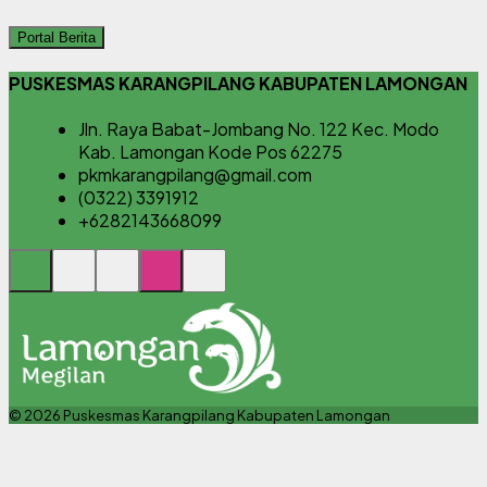
Portal Berita
PUSKESMAS KARANGPILANG KABUPATEN LAMONGAN
Jln. Raya Babat-Jombang No. 122 Kec. Modo
Kab. Lamongan Kode Pos 62275
pkmkarangpilang@gmail.com
(0322) 3391912
+6282143668099
© 2026 Puskesmas Karangpilang Kabupaten Lamongan