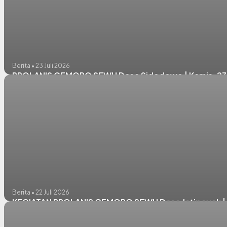
Berita • 23 Juli 2026
PROLANIS CEMORO SEWU Desa Sidodowo | Kamis, 23 
Berita • 22 Juli 2026
KEGIATAN PROLANIS CEMORO SEWU Desa Jatipayak | R