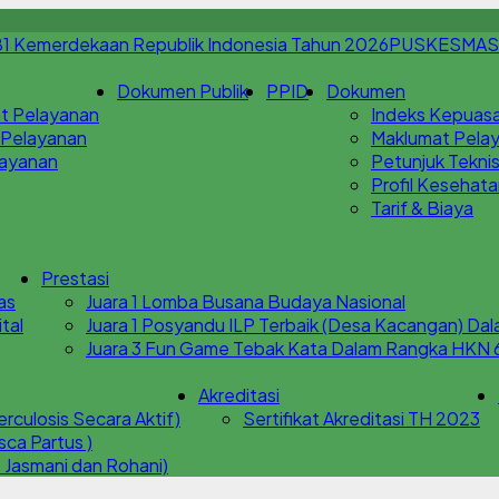
PUSKESMAS
Dokumen Publik
PPID
Dokumen
t Pelayanan
Indeks Kepuas
 Pelayanan
Maklumat Pela
Layanan
Petunjuk Teknis
Profil Kesehat
Tarif & Biaya
Prestasi
as
Juara 1 Lomba Busana Budaya Nasional
tal
Juara 1 Posyandu ILP Terbaik (Desa Kacangan) Da
Juara 3 Fun Game Tebak Kata Dalam Rangka HKN 
Akreditasi
rculosis Secara Aktif)
Sertifikat Akreditasi TH 2023
a Partus )
 Jasmani dan Rohani)