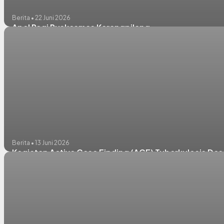
Berita • 22 Juni 2026
Apel Pagi Puskesmas Karangpilang
Berita • 13 Juni 2026
Kegiatan Active Case Finding (ACF) Tuberkulosis De