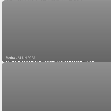
APEL PAGI HARI SENIN Senin, 13 Juli 2026
Berita • 24 Juni 2026
MINI LOKAKARYA PUSKESMAS KARANGPILANG