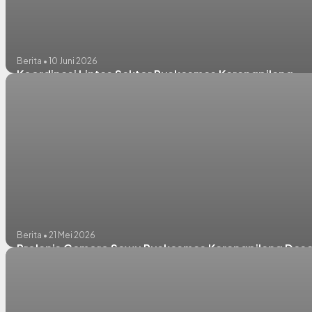
Berita • 10 Juni 2026
Koordinasi Lintas Sektor Puskesmas Karangpilang
Berita • 21 Mei 2026
Prolanis Cemoro Sewu Puskesmas Karangpilang Des