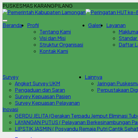
PUSKESMAS KARANGPILANG
Beranda
Profil
Galeri
Layanan
Tentang Kami
Makluma
Visi dan Misi
Standar
Struktur Organisasi
Daftar 
Kontak Kami
Survey
Lainnya
Angket Survey UKM
Jaringan Puskesm
Pengaduan dan Saran
Perpustakaan Digi
Survey Kepuasan Pasien
Survey Kepuasan Pelayanan
Inovasi
GERDU JELITA (Gerakan Terpadu Jemput Eliminasi Tube
LAYANGAN PUTUS ( Pelayanan Berkesinambungan Pasc
LIPSTIK JASMIN ( Posyandu Remaja Putri Cantik Sehat